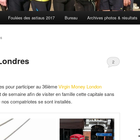
Foulées des astiaus 2017
Bureau
Archives photos & résultats
16
Londres
2
res pour participer au 36ième
Virgin Money London
 de semaine afin de visiter en famille cette capitale sans
 nos compatriotes se sont installés.