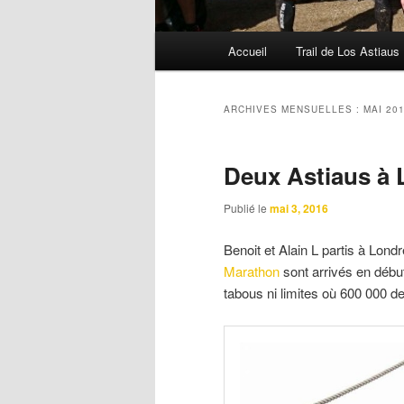
Menu
Accueil
Trail de Los Astiaus
principal
ARCHIVES MENSUELLES :
MAI 20
Deux Astiaus à 
Publié le
mai 3, 2016
Benoit et Alain L partis à Lond
Marathon
sont arrivés en début
tabous ni limites où 600 000 de