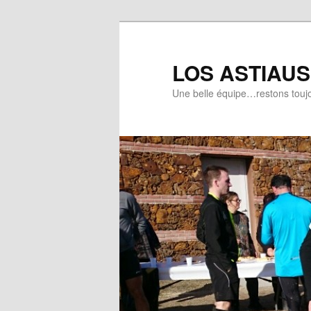
Aller
Aller
au
au
contenu
contenu
LOS ASTIAUS 
principal
secondaire
Une belle équipe…restons toujo