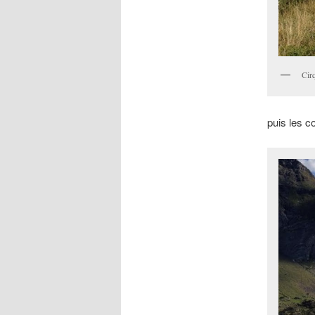
Cir
puis les c