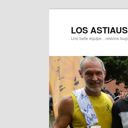
Aller
au
contenu
LOS ASTIAUS 
principal
Une belle équipe…restons toujo