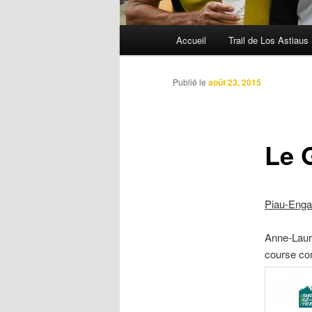
Menu
Accueil
Trail de Los Astiaus
principal
Publié le
août 23, 2015
Le 
Piau-Engal
Anne-Laure
course co