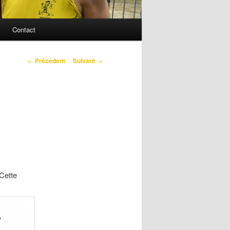
Contact
Navigation
←
Précédent
Suivant
→
des
articles
Cette