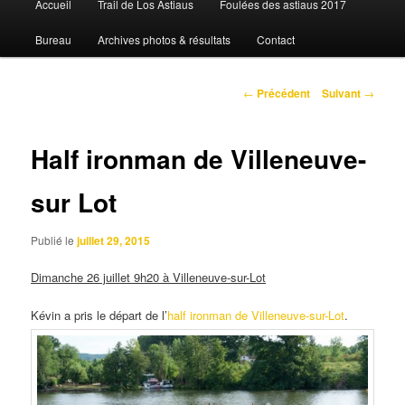
Accueil
Trail de Los Astiaus
Foulées des astiaus 2017
principal
Bureau
Archives photos & résultats
Contact
Navigation
←
Précédent
Suivant
→
des
articles
Half ironman de Villeneuve-
sur Lot
Publié le
juillet 29, 2015
Dimanche 26 juillet 9h20 à Villeneuve-sur-Lot
Kévin a pris le départ de l’
half ironman de Villeneuve-sur-Lot
.